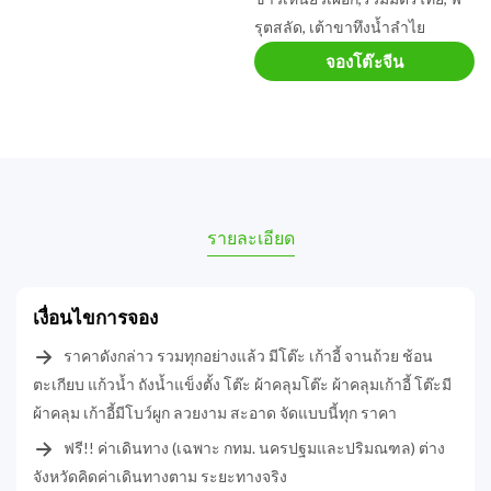
รุตสลัด, เต้าขาทึงน้ำลำไย
จองโต๊ะจีน
รายละเอียด
เงื่อนไขการจอง
ราคาดังกล่าว รวมทุกอย่างแล้ว มีโต๊ะ เก้าอี้ จานถ้วย ช้อน
ตะเกียบ แก้วน้ำ ถังน้ำแข็งตั้ง โต๊ะ ผ้าคลุมโต๊ะ ผ้าคลุมเก้าอี้ โต๊ะมี
ผ้าคลุม เก้าอี้มีโบว์ผูก ลวยงาม สะอาด จัดแบบนี้ทุก ราคา
ฟรี!! ค่าเดินทาง (เฉพาะ กทม. นครปฐมและปริมณฑล) ต่าง
จังหวัดคิดค่าเดินทางตาม ระยะทางจริง