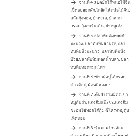
จานที่ 4 :เป็ดยัดไส้หน่อไม้จีน,
เป็ดอบยอดผัก,ไก่ยัดไส้หน่อไม้จีน,
สลัดกุ้งทอด, ยำทะเล, ยำสาม
กรอบ,กุ้งอบวุ้นเส้น, ยำหมูเด้ง
จานที่ 5 :ปลาทับทิมทอดยำ
มะม่วง, ปลาทับทิมสามรส,ปลา
ทับทิมนึ่งมะนาว, ปลาทับทิมนึ่ง
บ๊วย,ปลาทับทิมทอดน้ำปลา, ปลา
ทับทิมทอดสมุนไพร
จานที่ 6 :ข้าวผัดปูไส้กรอก,
ข้าวผัดปู, ผัดหมี่ฮ่องกง
จานที่ 7 :ต้มยำรวมมิตร, ขา
หมูต้มยำ, แกงส้มแป๊ะชะ,แกงส้ม
ชะอมไข่ทอดไส่กุ้ง, ซี่โครงหมูตุ๋น
เห็ดหอม
จานที่ 8 :วุ้นมะพร้าวอ่อน,
ข้าวเหนียวเผือก,รวมมิตรไทย, ฟ