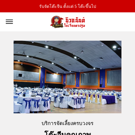
รับจัดโต๊ะจีน ตั้งแต่ 5 โต๊ะขึ้นไป
Offcanvas Menu Open
pho
บริการจัดเลี้ยงครบวงจร
โต๊ะจีนคุณภาพ